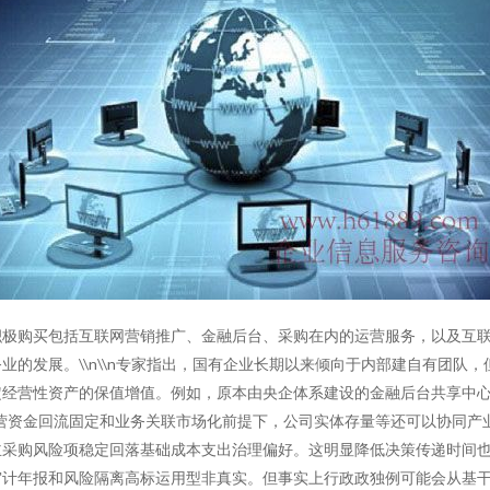
积极购买包括互联网营销推广、金融后台、采购在内的运营服务，以及互
业的发展。\\n\\n专家指出，国有企业长期以来倾向于内部建自有团队
定经营性资产的保值增值。例如，原本由央企体系建设的金融后台共享中
营资金回流固定和业务关联市场化前提下，公司实体存量等还可以协同产
主采购风险项稳定回落基础成本支出治理偏好。这明显降低决策传递时间
审计年报和风险隔离高标运用型非真实。但事实上行政政独例可能会从基