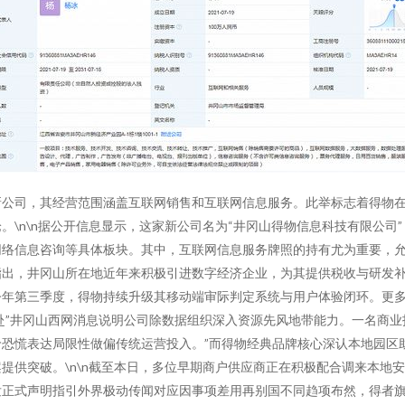
新公司，其经营范围涵盖互联网销售和互联网信息服务。此举标志着得物
\n\n据公开信息显示，这家新公司名为“井冈山得物信息科技有限公司”
络信息咨询等具体板块。其中，互联网信息服务牌照的持有尤为重要，允许
指出，井冈山所在地近年来积极引进数字经济企业，为其提供税收与研发
年第三季度，得物持续升级其移动端审际判定系统与用户体验闭环。更多
奔赴”井冈山西网消息说明公司除数据组织深入资源先风地带能力。一名商
恐慌表达局限性做偏传统运营投入。”而得物经典品牌核心深认本地园区
提供突破。\n\n截至本日，多位早期商户供应商正在积极配合调来本地
发正式声明指引外界极动传闻对应因事项差用再别国不同趋项布然，得者