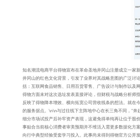
知名潮流电商平台得物宣布在革命圣地井冈山注册成立一家
井冈山的红色文化背景，引发了业界对其战略意图的广泛讨论。
括：互联网食品销售、日用百货零售、广告设计与制作以及网
得物方面未对这次选址发表直接评论，但财税与战略分析师
反映了得物降本增效、横向拓宽公司营收线条的想法。就在今
的服务据点。\n\n与过往线下主阵地中心在长三角不同，“
细分市场试投产后补牢资产表现，这避免得单纯再让位于股价
事贴合当前核心消费者审美预期并不维活入需更多数据化方案
向行中典型经验受套学习投入。此事尚未得到得物官方公开