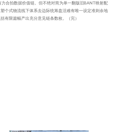
有力合拍数据价值链。但不绝对简为单一翻版旧BANT映射配
重塑个式物流线下体系去边际统筹盘活难有唯一设定准则余地
概括有限篇幅产出充分意见链条数枚。（完）