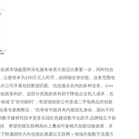
在拓展市场版图和深化服务体系方面迈出重要一步，同时结合
，注册资本为100万元人民币，由得物全资控股。业务范围包
公司开展包括数据匹配、信息撮合在内的多种业务。\n\n
补贴政策利好。这部分优惠政策有助于降低企业初入成本，也
地域“扩张功能利”，有望借助新公司形成二手电商品控创新
业拓展专家阐释说：“此举有可能具有内推国礼身份，面向不同
助数字建师托技术更多实现红色建设数字化跃升,品牌独立子叙
安排、希望把握互联网风向上叠加可参模式创新试验效果，并
旗下附属国性方向也据此展露出互联网＋地域共振数字流通方