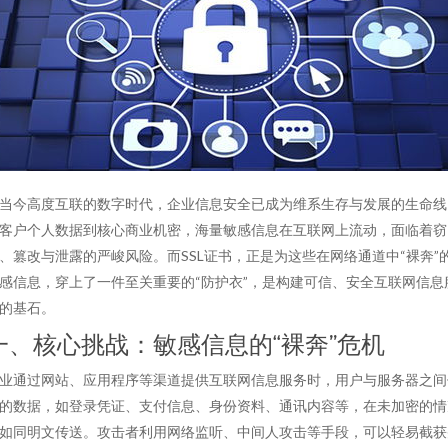
当今高度互联的数字时代，企业信息安全已成为维系生存与发展的生命线
客户个人数据到核心商业机密，海量敏感信息在互联网上流动，面临着窃
、篡改与泄露的严峻风险。而SSL证书，正是为这些在网络通道中“裸奔”
感信息，穿上了一件至关重要的“防护衣”，是构建可信、安全互联网信息
的基石。
一、核心挑战：敏感信息的“裸奔”危机
业通过网站、应用程序等渠道提供互联网信息服务时，用户与服务器之间
的数据，如登录凭证、支付信息、身份资料、通讯内容等，在未加密的情
如同明文传送。攻击者利用网络监听、中间人攻击等手段，可以轻易截获