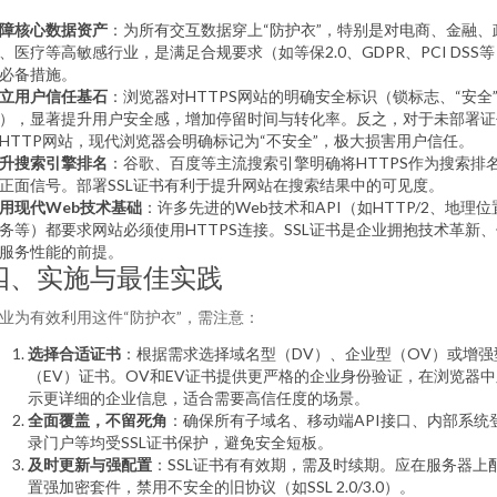
障核心数据资产
：为所有交互数据穿上“防护衣”，特别是对电商、金融、
、医疗等高敏感行业，是满足合规要求（如等保2.0、GDPR、PCI DSS
必备措施。
立用户信任基石
：浏览器对HTTPS网站的明确安全标识（锁标志、“安全
），显著提升用户安全感，增加停留时间与转化率。反之，对于未部署证
HTTP网站，现代浏览器会明确标记为“不安全”，极大损害用户信任。
升搜索引擎排名
：谷歌、百度等主流搜索引擎明确将HTTPS作为搜索排
正面信号。部署SSL证书有利于提升网站在搜索结果中的可见度。
用现代Web技术基础
：许多先进的Web技术和API（如HTTP/2、地理位
务等）都要求网站必须使用HTTPS连接。SSL证书是企业拥抱技术革新
服务性能的前提。
四、实施与最佳实践
业为有效利用这件“防护衣”，需注意：
选择合适证书
：根据需求选择域名型（DV）、企业型（OV）或增强
（EV）证书。OV和EV证书提供更严格的企业身份验证，在浏览器中
示更详细的企业信息，适合需要高信任度的场景。
全面覆盖，不留死角
：确保所有子域名、移动端API接口、内部系统
录门户等均受SSL证书保护，避免安全短板。
及时更新与强配置
：SSL证书有有效期，需及时续期。应在服务器上
置强加密套件，禁用不安全的旧协议（如SSL 2.0/3.0）。