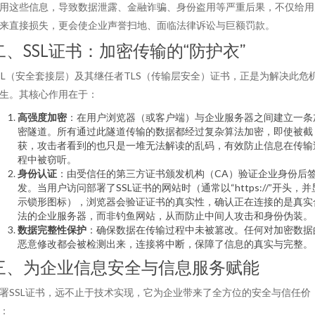
用这些信息，导致数据泄露、金融诈骗、身份盗用等严重后果，不仅给用
来直接损失，更会使企业声誉扫地、面临法律诉讼与巨额罚款。
二、SSL证书：加密传输的“防护衣”
SL（安全套接层）及其继任者TLS（传输层安全）证书，正是为解决此危
生。其核心作用在于：
高强度加密
：在用户浏览器（或客户端）与企业服务器之间建立一条
密隧道。所有通过此隧道传输的数据都经过复杂算法加密，即使被截
获，攻击者看到的也只是一堆无法解读的乱码，有效防止信息在传输
程中被窃听。
身份认证
：由受信任的第三方证书颁发机构（CA）验证企业身份后
发。当用户访问部署了SSL证书的网站时（通常以“https://”开头，并
示锁形图标），浏览器会验证证书的真实性，确认正在连接的是真实
法的企业服务器，而非钓鱼网站，从而防止中间人攻击和身份伪装。
数据完整性保护
：确保数据在传输过程中未被篡改。任何对加密数据
恶意修改都会被检测出来，连接将中断，保障了信息的真实与完整。
三、为企业信息安全与信息服务赋能
署SSL证书，远不止于技术实现，它为企业带来了全方位的安全与信任价
：