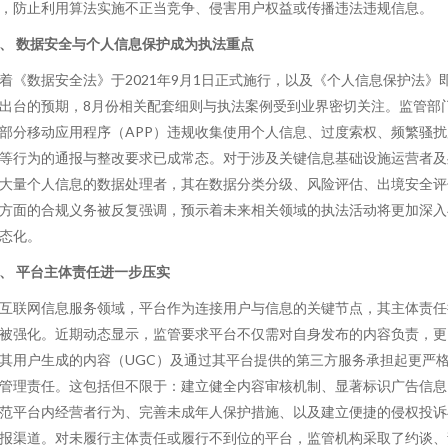
，防止利用算法实施不正当竞争、侵害用户权益或传播违法违规信息。
、 数据安全与个人信息保护成为执法重点
着《数据安全法》于2021年9月1日正式施行，以及《个人信息保护法》
出台的预期，8月份相关配套细则与执法案例受到业界密切关注。监管部
部分移动应用程序（APP）违规收集使用个人信息、过度索权、频繁骚扰
等行为的通报与整改要求已成常态。对于涉及关键信息基础设施运营者及
大量个人信息的数据处理者，其在数据分类分级、风险评估、出境安全评
方面的合规义务被反复强调，预示着未来相关领域的执法活动将更加深入
态化。
、 平台主体责任进一步压实
互联网信息服务领域，平台作为连接用户与信息的关键节点，其主体责任
被强化。近期动态显示，监管要求平台不仅需对自身发布的内容负责，更
其用户生成的内容（UGC）及通过其平台提供的第三方服务承担起更严
管理责任。这包括但不限于：建立健全内容审核机制、显著标识广告信息
范平台内经营者行为、完善未成年人保护措施、以及建立便捷的侵权投诉
报渠道。对未履行主体责任或履行不到位的平台，监管机构采取了约谈、